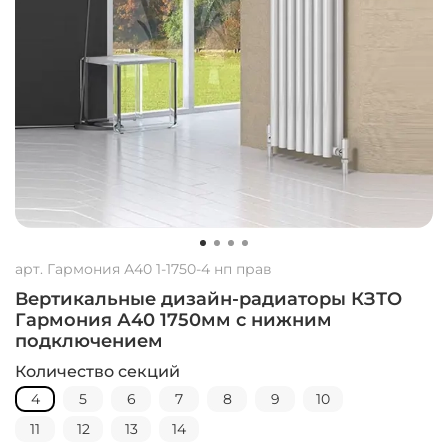
арт.
Гармония А40 1-1750-4 нп прав
Вертикальные дизайн-радиаторы КЗТО
Гармония А40 1750мм с нижним
подключением
Количество секций
4
5
6
7
8
9
10
11
12
13
14