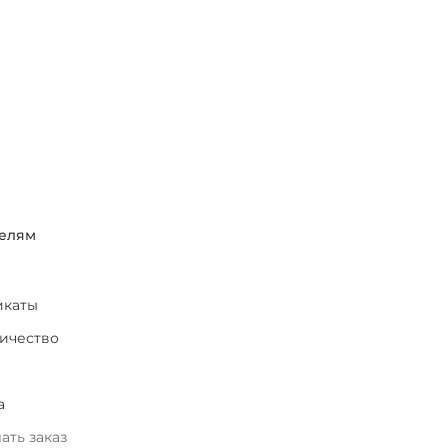
елям
икаты
ичество
а
ать заказ