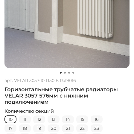
арт.
VELAR 3057-10 П50 В Ral9016
Горизонтальные трубчатые радиаторы
VELAR 3057 576мм с нижним
подключением
Количество секций
10
11
12
13
14
15
16
17
18
19
20
21
22
23