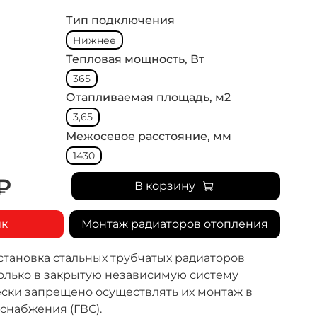
Тип подключения
Нижнее
Тепловая мощность, Вт
365
Отапливаемая площадь, м2
3,65
Межосевое расстояние, мм
1430
₽
В корзину
ик
Монтаж радиаторов отопления
становка стальных трубчатых радиаторов
олько в закрытую независимую систему
ески запрещено осуществлять их монтаж в
снабжения (ГВС).