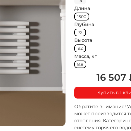
14
Длина
1500
Глубина
72
Высота
92
Масса, кг
8,8
16 507 
Купить в 1 кл
Обратите внимание! У
может производится т
отопления. Категорич
систему горячего водо