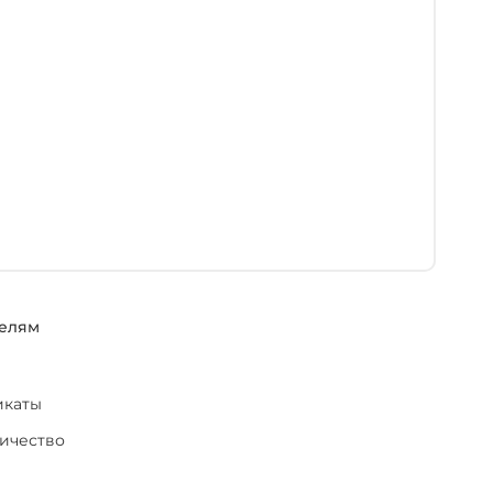
елям
икаты
ичество