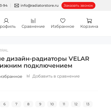
03-94
info@radiatorstore.ru
Заказать звонок
рофиль
Сравнение
Избранное
Корзина
ЛПRAL
ые дизайн-радиаторы VELAR
 нижним подключением
Добавить в сравнение
 избранное
6
7
8
9
10
11
12
13