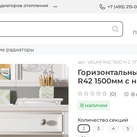
диаторов отопления
+7 (495) 215-
П
ие радиаторы
арт.
VELAR R42 1500 H 2 
Горизонтальн
R42 1500мм с
(0)
В
В наличии
Количество секций
2
3
4
5