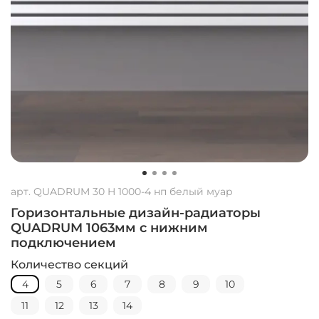
арт.
QUADRUM 30 H 1000-4 нп белый муар
Горизонтальные дизайн-радиаторы
QUADRUM 1063мм с нижним
подключением
Количество секций
4
5
6
7
8
9
10
11
12
13
14