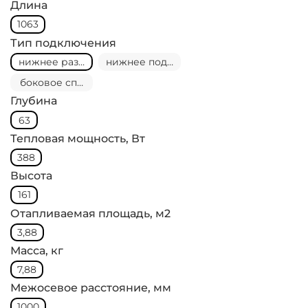
Длина
1063
Тип подключения
нижнее разностороннее
нижнее под Multiblock справа
боковое справа 3-4Г
Глубина
63
Тепловая мощность, Вт
388
Высота
161
Отапливаемая площадь, м2
3,88
Масса, кг
7,88
Межосевое расстояние, мм
1000