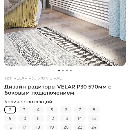
арт.
VELAR P30 570 V 2 RAL
Дизайн-радиторы VELAR P30 570мм с
боковым подключением
Количество секций
2
3
4
5
6
7
8
9
10
11
12
13
14
15
16
17
18
19
20
22
24