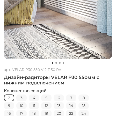
арт.
VELAR P30 550 V 2 П50 RAL
Дизайн-радиторы VELAR P30 550мм с
нижним подключением
Количество секций
2
3
4
5
6
7
8
9
10
11
12
13
14
15
16
17
18
19
20
22
24