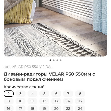
арт.
VELAR P30 550 V 2 RAL
Дизайн-радиторы VELAR P30 550мм с
боковым подключением
Количество секций
2
3
4
5
6
7
8
9
10
11
12
13
14
15
16
17
18
19
20
22
24