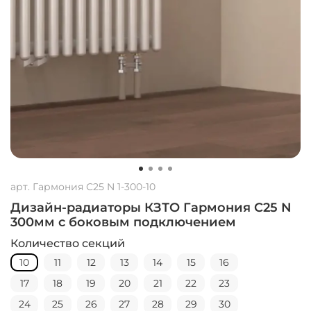
арт.
Гармония С25 N 1-300-10
Дизайн-радиаторы КЗТО Гармония С25 N
300мм с боковым подключением
Количество секций
10
11
12
13
14
15
16
17
18
19
20
21
22
23
24
25
26
27
28
29
30